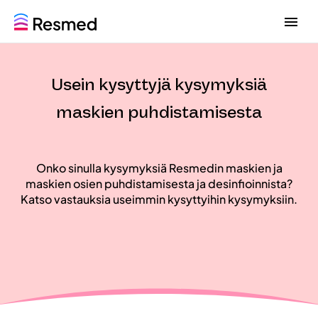
G
G
o
o
t
t
o
o
Usein kysyttyjä kysymyksiä
m
c
e
o
maskien puhdistamisesta
n
n
u
t
e
n
Onko sinulla kysymyksiä Resmedin maskien ja
t
maskien osien puhdistamisesta ja desinfioinnista?
Katso vastauksia useimmin kysyttyihin kysymyksiin.