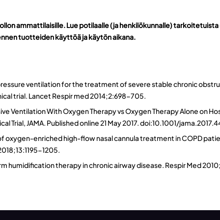
lon ammattilaisille. Lue potilaalle (ja henkilökunnalle) tarkoitetuista 
 ennen tuotteiden käyttöä ja käytön aikana.
e pressure ventilation for the treatment of severe stable chronic obst
nical trial. Lancet Respir med 2014;2:698-705.
sive Ventilation With Oxygen Therapy vs Oxygen Therapy Alone on Hos
l Trial, JAMA. Published online 21 May 2017. doi:10.1001/jama.2017.4
 of oxygen-enriched high-flow nasal cannula treatment in COPD patie
 2018;13:1195-1205.
ng-term humidification therapy in chronic airway disease. Respir Med 2