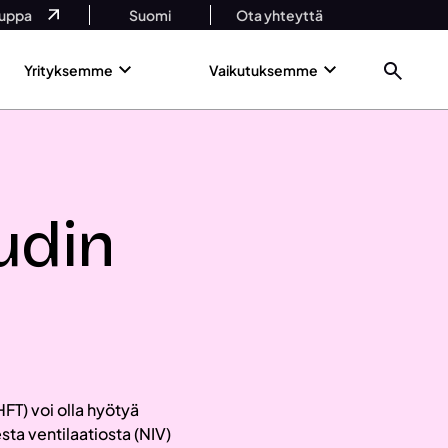
uppa
Suomi
Ota yhteyttä
Yrityksemme
Vaikutuksemme
udin
T) voi olla hyötyä
sta ventilaatiosta (NIV)