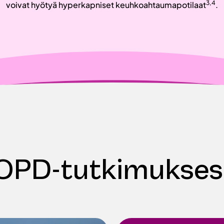
3,4
voivat hyötyä hyperkapniset keuhkoahtaumapotilaat
.
COPD-tutkimukses