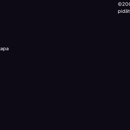
©200
pidät
otapa