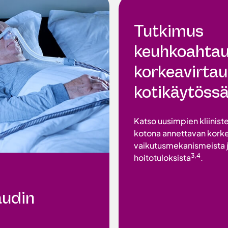
Tutkimus
keuhkoahta
korkeavirta
kotikäytöss
Katso uusimpien kliinist
kotona annettavan kork
vaikutusmekanismeista 
3,4
hoitotuloksista
.
udin