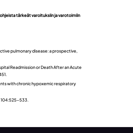
ohjeista tärkeät varoituksiin ja varotoimiin
ructive pulmonary disease: a prospective,
pital Readmission or Death After an Acute
451.
nts with chronic hypoxemic respiratory
010;104:525-533.