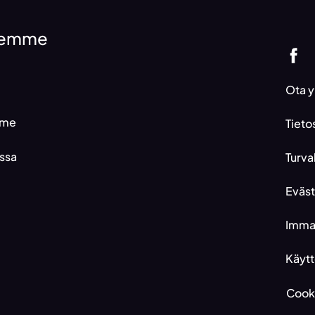
ksemme
Ota y
mme
Tieto
ssa
Turva
Eväs
Immat
Käytt
Cooki