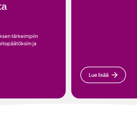
ta
uksen tärkeimpiin
oitopäätöksiin ja
Lue lisää