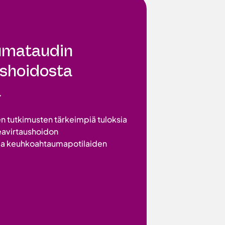
umataudin
ushoidosta
ä
en tutkimusten tärkeimpiä tuloksia
eavirtaushoidon
ja keuhkoahtaumapotilaiden