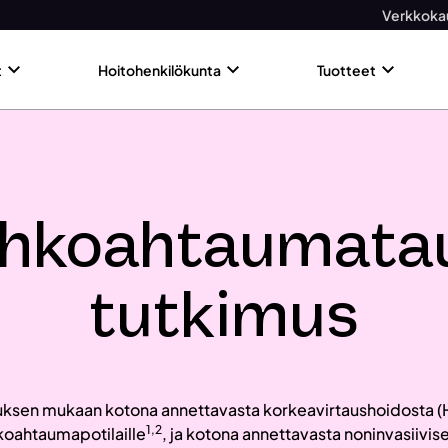
Verkkoka
t
Hoitohenkilökunta
Tuotteet
hkoahtaumata
tutkimus
sen mukaan kotona annettavasta korkeavirtaushoidosta (HF
1,2
oahtaumapotilaille
, ja kotona annettavasta noninvasiivise