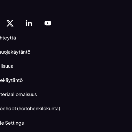
hteyttä
suojakäytäntö
llisuus
tekäytäntö
eriaaliomaisuus
öehdot (hoitohenkilökunta)
e Settings