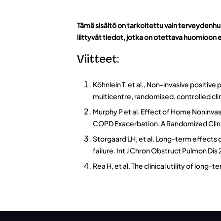
Tämä sisältö on tarkoitettu vain terveydenhuol
liittyvät tiedot, jotka on otettava huomioon
Viitteet:
Köhnlein T, et al., Non-invasive positiv
multicentre, randomised, controlled cli
Murphy P et al. Effect of Home Noninva
COPD Exacerbation. A Randomized Clinica
Storgaard LH, et al. Long-term effects
failure. Int J Chron Obstruct Pulmon Dis
Rea H, et al. The clinical utility of lo