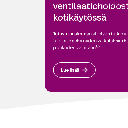
ventilaatiohoidos
kotikäytössä
Tutustu uusimman kliinisen tutkim
tuloksiin sekä niiden vaikutuksiin h
1,2
potilaiden valintaan
.
Lue lisää