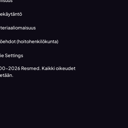
llisuus
tekäytäntö
eriaaliomaisuus
öehdot (hoitohenkilökunta)
e Settings
0-2026 Resmed. Kaikki oikeudet
etään.