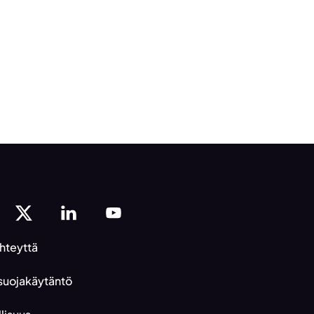
hteyttä
suojakäytäntö