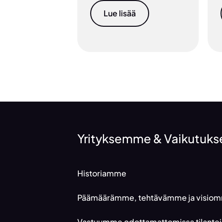
Lue lisää
Yrityksemme & Vaikutu
Historiamme
Päämäärämme, tehtävämme ja visio
Vastuumme odottamattomissa tilantei