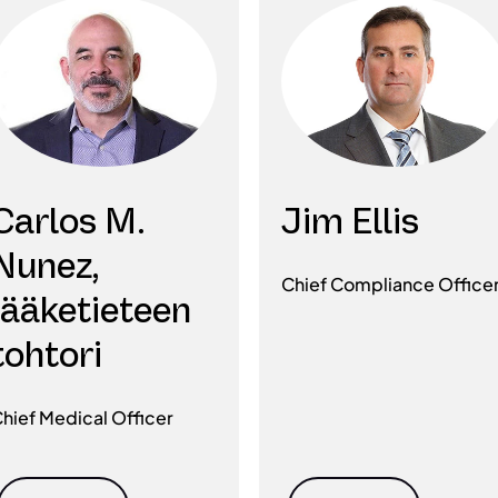
Carlos M.
Jim Ellis
Nunez,
Chief Compliance Office
lääketieteen
tohtori
hief Medical Officer