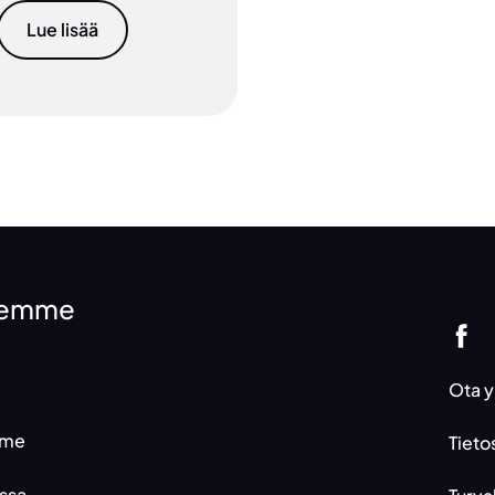
Lue lisää
ksemme
Ota y
mme
Tieto
ssa