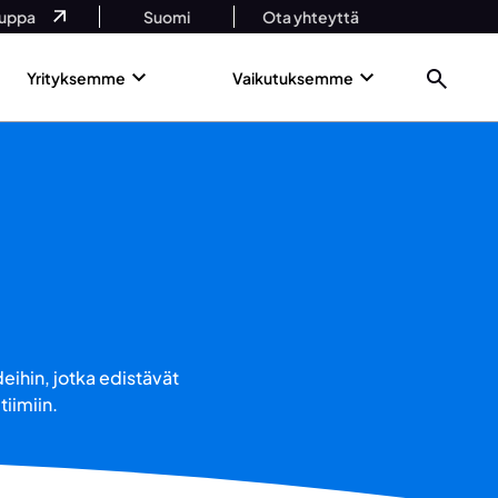
uppa
Suomi
Ota yhteyttä
Yrityksemme
Vaikutuksemme
eihin, jotka edistävät
tiimiin.