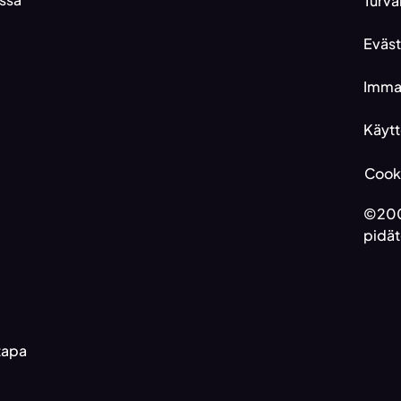
Turva
Eväs
Immat
Käytt
Cooki
©200
pidät
otapa