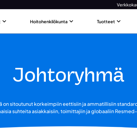
Verkkoka
t
Hoitohenkilökunta
Tuotteet
Johtoryhmä
n sitoutunut korkeimpiin eettisiin ja ammatillisiin standard
isia suhteita asiakkaisiin, toimittajiin ja globaaliin Resmed-