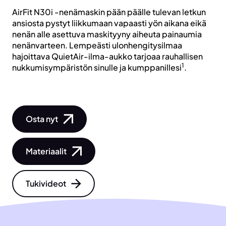
AirFit N30i -nenämaskin pään päälle tulevan letkun
ansiosta pystyt liikkumaan vapaasti yön aikana eikä
nenän alle asettuva maskityyny aiheuta painaumia
nenänvarteen. Lempeästi ulonhengitysilmaa
hajoittava QuietAir-ilma-aukko tarjoaa rauhallisen
1
nukkumisympäristön sinulle ja kumppanillesi
.
Osta nyt
Materiaalit
Tukivideot