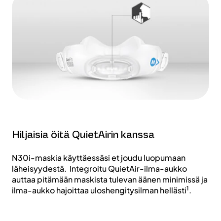
Hiljaisia öitä QuietAirin kanssa
N30i-maskia käyttäessäsi et joudu luopumaan
läheisyydestä. Integroitu QuietAir-ilma-aukko
auttaa pitämään maskista tulevan äänen minimissä ja
1
ilma-aukko hajoittaa uloshengitysilman hellästi
.