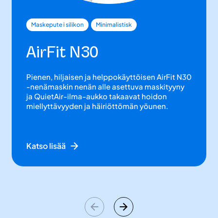
Maskepute i silikon
Minimalistisk
AirFit N30
Pienen, hiljaisen ja helppokäyttöisen AirFit N30
-nenämaskin nenän alle asettuva maskityyny
ja QuietAir-ilma-aukko takaavat hoidon
miellyttävyyden ja häiriöttömän yöunen.
Katso lisää