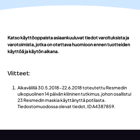
Katso käyttöoppaista asiaankuuluvat tiedot varoituksista ja
varotoimista, jotka on otettava huomioon ennen tuotteiden
käyttöä ja käytön aikana.
Viitteet:
Aikavälillä 30.5.2018-22.6.2018 toteutettu Resmedin
ulkopuolinen 14 päivän kliininen tutkimus, johon osallistui
23 Resmedin maskia käyttänyttä potilasta.
Tiedostomuodossa olevat tiedot, ID A4387859.