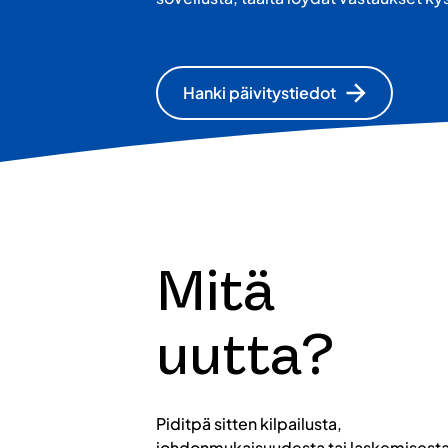
Hanki päivitystiedot
Mitä
uutta?
Piditpä sitten kilpailusta,
johdonmukaisuudesta tai laskemisesta