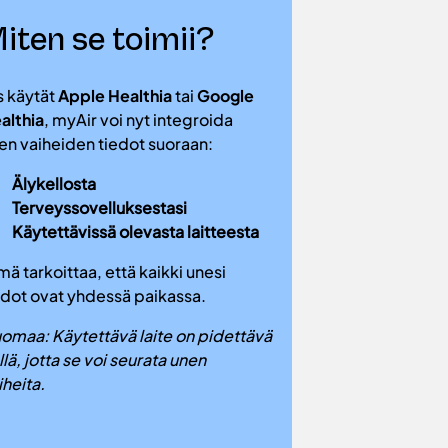
iten se toimii?
Tässä o
vaiheen
s käytät
Apple Healthia
tai
Google
althia
, myAir voi nyt integroida
Heräämine
en vaiheiden tiedot suoraan:
ja valveilla
Älykellosta
normaaleja
Terveyssovelluksestasi
REM –
Uniai
Käytettävissä olevasta laitteesta
muistille ja
Kevyt –
Une
mä tarkoittaa, että kaikki unesi
keho alkaa 
edot ovat yhdessä paikassa.
Syvä –
Tode
tapahtuu tä
omaa: Käytettävä laite on pidettävä
korjautumi
llä, jotta se voi seurata unen
immuunijär
iheita.
vahvistumin
vahvistumi