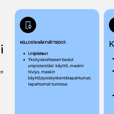
K
KELLOSTA NÄKYVÄT TIEDOT:
i
Un
ipiste
et
Yksityiskohtaiset tiedot
unipisteistäsi: käyttö, maskin
ot
tiiviys, maskin
käyttö/poiskytkentätapahtumat,
tapahtumat tunnissa