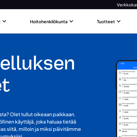
Verkkoka
t
Hoitohenkilökunta
Tuotteet
elluksen
et
ta? Olet tullut oikeaan paikkaan.
linen käyttäjä, joka haluaa tietää
as siitä, milloin ja miksi päivitämme
symyksiisi.