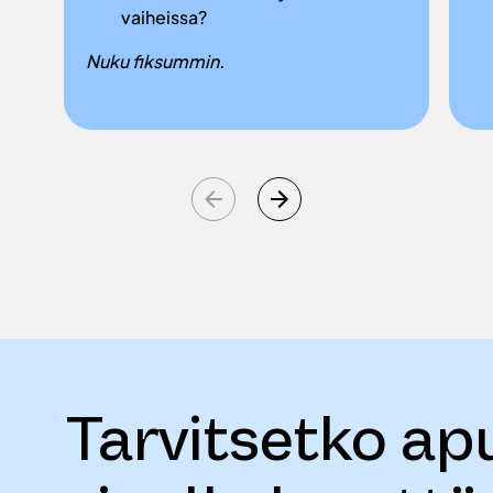
vaiheissa?
Nuku fiksummin.
Tarvitsetko ap