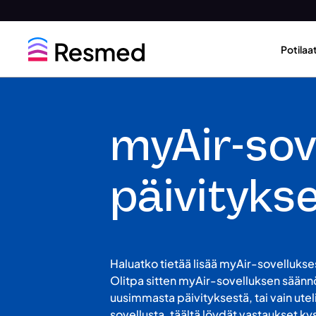
Go
Go
to
to
Potilaa
menu
content
myAir-sov
päivityks
Haluatko tietää lisää myAir-sovellukses
Olitpa sitten myAir-sovelluksen säännöl
uusimmasta päivityksestä, tai vain uteli
sovellusta, täältä löydät vastaukset ky