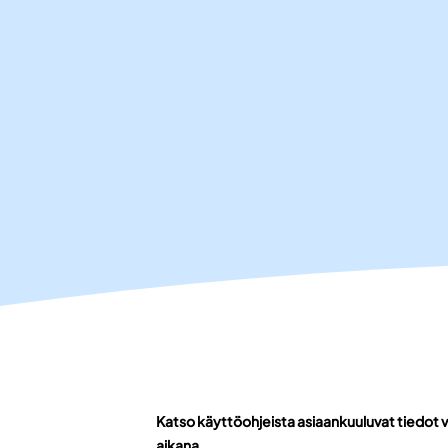
Katso käyttöohjeista asiaankuuluvat tiedot v
aikana.