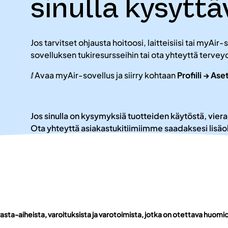
sinulla kysytt
Jos tarvitset ohjausta hoitoosi, laitteisiisi tai myAir
sovelluksen tukiresursseihin tai ota yhteyttä terve
ⅈ Avaa myAir-sovellus ja siirry kohtaan
Profiili → As
Jos sinulla on kysymyksiä tuotteiden käytöstä, vi
Ota yhteyttä asiakastukitiimiimme saadaksesi lisäo
asta-aiheista, varoituksista ja varotoimista, jotka on otettava huom