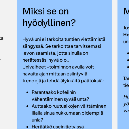
Miksi se on
M
hyödyllinen?
Jo
He
ka
Hyvä uni ei tarkoita tuntien viettämistä
un
sängyssä. Se tarkoittaa tarvitsemasi
levon saamista, jotta sinulla on
-
herätessäsi hyvä olo..
Univaiheet -toiminnon avulla voit
havaita ajan mittaan esiintyviä
Tä
trendejä ja tehdä älykkäitä päätöksiä:
ti
Parantaako kofeiinin
Hu
vähentäminen syvää unta?
yö
Auttaako ruutuaikojen välttäminen
va
illalla sinua nukkumaan pidempiä
unia?
Heräätkö usein tietyissä