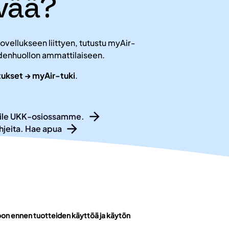
ävää?
-sovellukseen liittyen, tutustu myAir-
ydenhuollon ammattilaiseen.
etukset → myAir-tuki
.
eraile UKK-osiossamme.
hjeita. Hae apua
ioon ennen tuotteiden käyttöä ja käytön