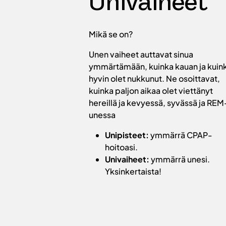
Univaiheet
Mikä se on?
Unen vaiheet auttavat sinua
ymmärtämään, kuinka kauan ja kuin
hyvin olet nukkunut. Ne osoittavat,
kuinka paljon aikaa olet viettänyt
hereillä ja kevyessä, syvässä ja REM
unessa
Unipisteet:
ymmärrä CPAP-
hoitoasi.
Univaiheet:
ymmärrä unesi.
Yksinkertaista!