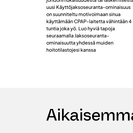
uusi Käyttöjaksoseuranta-ominaisuus
on suunniteltu motivoimaan sinua
käyttämään CPAP-laitetta vähintään 4
tuntia joka yö. Luo hyviä tapoja
seuraamalla Jaksoseuranta-
ominaisuutta yhdessä muiden
hoitotilastojesi kanssa
Aikaisemma