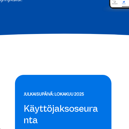
JULKAISUPÄIVÄ: LOKAKUU 2025
Käyttöjaksoseura
nta
,