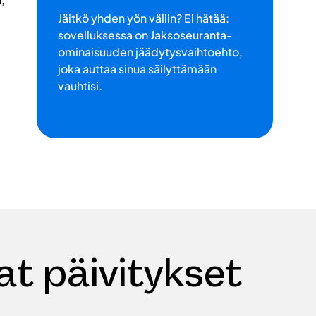
Jäitkö yhden yön väliin? Ei hätää:
sovelluksessa on Jaksoseuranta-
ominaisuuden jäädytysvaihtoehto,
joka auttaa sinua säilyttämään
vauhtisi.
t päivitykset