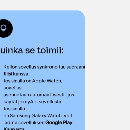
uinka se toimii:
Saatavil
Kellon sovellus synkronoituu suoraan
myAir-
Apple Wat
tilisi
kanssa.
Samsung G
Jos sinulla on Apple Watch,
Wear -käyt
sovellus
käyttävät l
asennetaan automaattisesti , jos
Pixel Watch
käytät jo myAir-sovellusta .
6, Mobvoi 
Jos sinulla
Montblanc
on Samsung Galaxy Watch, voit
ladata sovelluksen
Google Play
Kaupasta
.