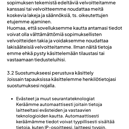
sopimuksen tekemistä edeltäviä velvoitteitamme
kanssasi tai velvoitteemme noudattaa meitä
koskevia lakeja ja säännöksiä, ts. oikeutettujen
etujemme ajaminen.
Huomaa, että sovelluksemme kautta antamasi tiedot
voivat olla välttämättömiä sopimuksellisten
velvoitteiden takia ja voidaksemme noudattaa
lakisääteisiä velvoitteitamme. Ilman näitä tietoja
emme ehkä pysty käsittelemään tilaustasi tai
vastaamaan tiedusteluihisi.
3.2 Suostumukseesi perustuva käsittely
Joissain tapauksissa käsittelemme henkilötietojasi
suostumuksesi nojalla.
Evästeet ja muut seurantateknologiat
Keräämme automaattisesti joitain tietoja
laitteeltasi evästeiden ja vastaavien
teknologioiden kautta. Automaattisesti
keräämämme tiedot voivat tyypillisesti sisältää
tietoja, kuten IP-osoitteesi, laitteesi tyypin,