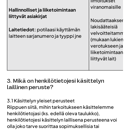
ilmoitukset
viranomaisille
Hallinnolliset ja liiketoimintaan
liittyvät asiakirjat
Noudattaaksem
lakisääteisiä
Laitetiedot:
potilaasi käyttämän
velvoitteitamme
laitteen sarjanumero ja tyyppi jne
(mukaan lukien
verotukseen ja
liiketoimintaan
liittyvät lait)
3. Mikä on henkilötietojesi käsittelyn
laillinen peruste?
3.1 Käsittelyn yleiset perusteet
Riippuen siitä, mihin tarkoitukseen käsittelemme
henkilötietojasi (ks. edellä oleva taulukko),
henkilötietojesi käsittelyn laillisena perusteena voi
olla joko tarve suorittaa sopimuksellisia tai