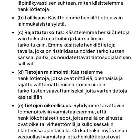
läpinäkyvästi sen suhteen, miten käsittelemme
henkilötietoja.
(b)
Laillisuus
: Käsittelemme henkilötietoja vain
lainmukaisista syistä.
(c)
Rajattu tarkoitus
: Käsittelemme henkilötietoja
vain tarkasti rajattuihin ja lain sallimiin
tarkoituksiin. Emme käsittele henkilötietoja
tavalla, joka on ristiriidassa noiden tarkoitusten
kanssa, paitsi jos noudatettavat tietosuojalait sen
sallivat.
(d)
Tietojen minimointi
: Käsittelemme
henkilötietoja, jotka ovat riittäviä, olennaisia ja
rajattu välttämättömiin tietoihin niiden
tarkoitusten saavuttamiseksi, joita varten tietoja
käsitellään.
(e)
Tietojen oikeellisuus
: Ryhdymme tarvittaviin
toimenpiteisiin varmistaaksemme, että
henkilökohtaiset tiedot, joita meillä on sinusta,
ovat oikeita, virheettömiä ja kulloisessakin
tilanteessa ajan tasalla. On kuitenkin myös sinun
vastuullasi varmistaa, että henkilötietosi ovat