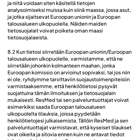
ja niitä voidaan siten käsitellä tietojen
analysoimiseksi muissa kuin siinä maassa, jossa asut,
ja jotka sijaitsevat Euroopan unionin ja Euroopan
talousalueen ulkopuolella. Näiden maiden
tietosuojalait voivat poiketa oman maasi
tietosuojalaeista.
8.2 Kun tietosi siirretään Euroopan unionin/Euroopan
talousalueen ulkopuolelle, varmistamme, että ne
siirretään johonkin kolmanteen maahan, jonka
Euroopan komissio on arvioinut sopivaksi, tai jos niin
ei ole, ryhdymme tarvittaviin suojaustoimenpiteisiin
varmistaaksemme, että henkilötietosi pysyvät
suojattuina tämän ilmoituksen ja tietosuojalain
mukaisesti. ResMed tai sen palveluntuottajat voivat
esimerkiksi saada Euroopan talousalueen
ulkopuolelta tilauksia, joissa pyydetään
henkilötietojesi julkaisemista. Tällöin ResMed ja sen
palveluntuottajat varmistavat, että kyseiset tilaukset
ovat oikeita ja sitovia ennen kuin ne antavat tiedot