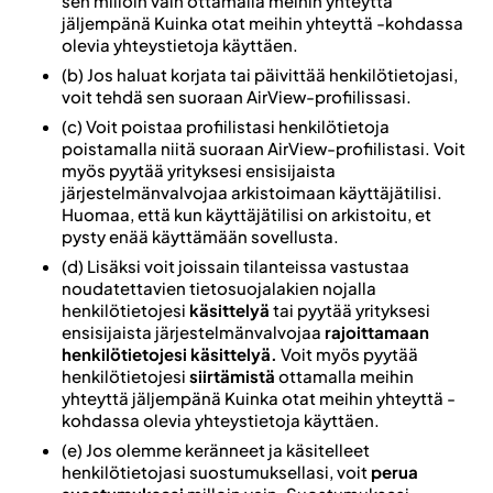
sen milloin vain ottamalla meihin yhteyttä
jäljempänä Kuinka otat meihin yhteyttä -kohdassa
olevia yhteystietoja käyttäen.
(b) Jos haluat korjata tai päivittää henkilötietojasi,
voit tehdä sen suoraan AirView-profiilissasi.
(c) Voit poistaa profiilistasi henkilötietoja
poistamalla niitä suoraan AirView-profiilistasi. Voit
myös pyytää yrityksesi ensisijaista
järjestelmänvalvojaa arkistoimaan käyttäjätilisi.
Huomaa, että kun käyttäjätilisi on arkistoitu, et
pysty enää käyttämään sovellusta.
(d) Lisäksi voit joissain tilanteissa vastustaa
noudatettavien tietosuojalakien nojalla
henkilötietojesi
käsittelyä
tai pyytää yrityksesi
ensisijaista järjestelmänvalvojaa
rajoittamaan
henkilötietojesi käsittelyä.
Voit myös pyytää
henkilötietojesi
siirtämistä
ottamalla meihin
yhteyttä jäljempänä Kuinka otat meihin yhteyttä -
kohdassa olevia yhteystietoja käyttäen.
(e) Jos olemme keränneet ja käsitelleet
henkilötietojasi suostumuksellasi, voit
perua