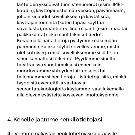
laitteiden yksilöivät tunnistenumerot (esim. IMEI-
koodin), käyttöjärjestelmän version, päivämäärät,
jolloin kirjaudut sovellukseen ja käytät sitä,
käyttäjän toiminta (kuten tapasi käyttää
sovellusta), maantieteellinen sijainti (esim. maa tai
paikkakunta) sekä muut tekniset tiedot.
Keräämällä näitä tietoja pystymme näkemään
paremmin, kuinka käytät sovellustamme, mistä
olet kotoisin ja mikä sovelluksemme sisältö on
sinun kannaltasi tärkeintä. Pyydämme sinulta
tarvittaessa suostumuksesi ennen kuin
muodostamme yhteyden laitteeseesi tai
tallennamme siihen tietoja. Lisätietoja siitä, minkä
tyyppisiä evästeitä ja vastaavia
seurantateknologioita käytämme, saat lukemalla
alla olevan evästeitä koskevan ilmoituksemme.
4. Kenelle jaamme henkilötietojasi
4.1 Voimme paljastaa henkilötietojasi seuraaville