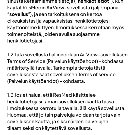
sinusta keräämiämme tietoja (”
henkilötiedot
”), kun
käytät ResMedin AirView-sovellusta (jäljempänä
”
sovellus
”), ja sen tarkoituksena on kertoa
oikeuksistasi ja vapauksistasi henkilötietojesi
käyttöömme liittyen. Ilmoituksessa kerrotaan myös
toimenpiteistä, joiden avulla suojaamme
henkilötietojasi.
1.2 Tätä sovellusta hallinnoidaan AirView-sovelluksen
Terms of Service (Palvelun käyttöehdot) -kohdassa
määritetyllä tavalla. Tarkempia tietoja tästä
sovelluksesta saat sovelluksen Terms of service
(Palvelun käyttöehdot) -kohdasta.
1.3 Jos et halua, että ResMed käsittelee
henkilötietojasi tämän sovelluksen kautta tässä
ilmoituksessa kerrotulla tavalla, älä käytä sovellusta.
Huomaa, että joitain palveluja voidaan tarjota vain
sovelluksen kautta, ja siksi näiden palvelujen
tilaamiseksi on käytettävä sovellusta.