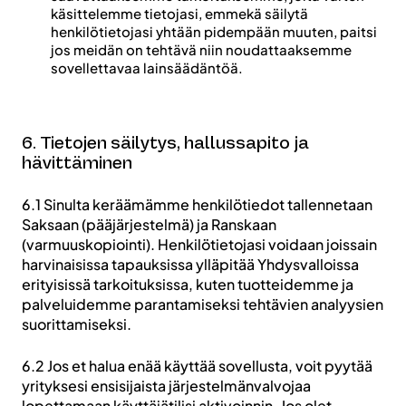
käsittelemme tietojasi, emmekä säilytä
henkilötietojasi yhtään pidempään muuten, paitsi
jos meidän on tehtävä niin noudattaaksemme
sovellettavaa lainsäädäntöä.
6. Tietojen säilytys, hallussapito ja
hävittäminen
6.1 Sinulta keräämämme henkilötiedot tallennetaan
Saksaan (pääjärjestelmä) ja Ranskaan
(varmuuskopiointi). Henkilötietojasi voidaan joissain
harvinaisissa tapauksissa ylläpitää Yhdysvalloissa
erityisissä tarkoituksissa, kuten tuotteidemme ja
palveluidemme parantamiseksi tehtävien analyysien
suorittamiseksi.
6.2 Jos et halua enää käyttää sovellusta, voit pyytää
yrityksesi ensisijaista järjestelmänvalvojaa
lopettamaan käyttäjätilisi aktivoinnin. Jos olet