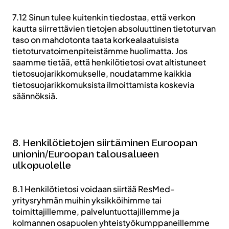
7.12 Sinun tulee kuitenkin tiedostaa, että verkon
kautta siirrettävien tietojen absoluuttinen tietoturvan
taso on mahdotonta taata korkealaatuisista
tietoturvatoimenpiteistämme huolimatta. Jos
saamme tietää, että henkilötietosi ovat altistuneet
tietosuojarikkomukselle, noudatamme kaikkia
tietosuojarikkomuksista ilmoittamista koskevia
säännöksiä.
8. Henkilötietojen siirtäminen Euroopan
unionin/Euroopan talousalueen
ulkopuolelle
8.1 Henkilötietosi voidaan siirtää ResMed-
yritysryhmän muihin yksikköihimme tai
toimittajillemme, palveluntuottajillemme ja
kolmannen osapuolen yhteistyökumppaneillemme