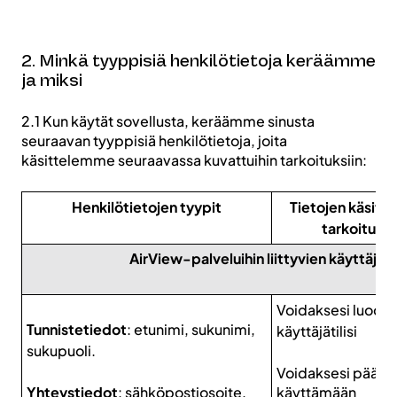
2. Minkä tyyppisiä henkilötietoja keräämme
ja miksi
2.1 Kun käytät sovellusta, keräämme sinusta
seuraavan tyyppisiä henkilötietoja, joita
käsittelemme seuraavassa kuvattuihin tarkoituksiin:
Henkilötietojen tyypit
Tietojen käsitte
tarkoitus
AirView-palveluihin liittyvien käyttäjätil
Voidaksesi luoda
Tunnistetiedot
: etunimi, sukunimi,
käyttäjätilisi
sukupuoli.
Voidaksesi pääst
Yhteystiedot
: sähköpostiosoite,
käyttämään