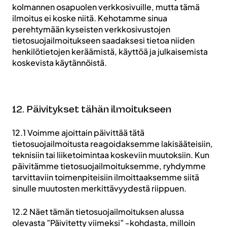
kolmannen osapuolen verkkosivuille, mutta tämä
ilmoitus ei koske niitä. Kehotamme sinua
perehtymään kyseisten verkkosivustojen
tietosuojailmoitukseen saadaksesi tietoa niiden
henkilötietojen keräämistä, käyttöä ja julkaisemista
koskevista käytännöistä.
12. Päivitykset tähän ilmoitukseen
12.1 Voimme ajoittain päivittää tätä
tietosuojailmoitusta reagoidaksemme lakisääteisiin,
teknisiin tai liiketoimintaa koskeviin muutoksiin. Kun
päivitämme tietosuojailmoituksemme, ryhdymme
tarvittaviin toimenpiteisiin ilmoittaaksemme siitä
sinulle muutosten merkittävyydestä riippuen.
12.2 Näet tämän tietosuojailmoituksen alussa
olevasta ”Päivitetty viimeksi” -kohdasta, milloin