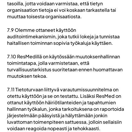
tasoilla, jotta voidaan varmistaa, että tietyn
organisaation tietoja ei voi koskaan tarkastella tai
muuttaa toisesta organisaatiosta.
7.9 Olemme ottaneet käyttöön
auditointimekanismin, joka tutkii lokeja ja tunnistaa
haitallisen toiminnan sopivia työkaluja käyttäen.
7.10 ResMedillä on käytössään muutoksenhallinnan
toimintatapa, jolla varmistetaan, että
turvallisuustarkistus suoritetaan ennen huomattavan
muutoksen tekoa.
7.11 Tietoturvaan liittyvä varautumissuunnitelma on
otettu käyttöön ja se on testattu. Lisäksi ResMed on
ottanut käyttöön häiriötilanteiden ja tapahtumien
hallinnan työkalun, jonka tarkoituksena on raportoida
järjestelmään pääsyistä ja hälyttämään jonkin
luvattoman toimenpiteen sattuessa, jolloin sellaisiin
voidaan reagoida nopeasti ja tehokkaasti.