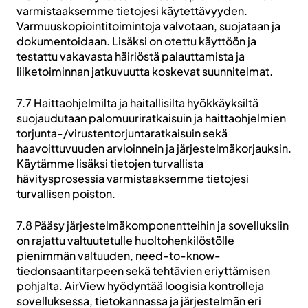
varmistaaksemme tietojesi käytettävyyden.
Varmuuskopiointitoimintoja valvotaan, suojataan ja
dokumentoidaan. Lisäksi on otettu käyttöön ja
testattu vakavasta häiriöstä palauttamista ja
liiketoiminnan jatkuvuutta koskevat suunnitelmat.
7.7 Haittaohjelmilta ja haitallisilta hyökkäyksiltä
suojaudutaan palomuuriratkaisuin ja haittaohjelmien
torjunta-/virustentorjuntaratkaisuin sekä
haavoittuvuuden arvioinnein ja järjestelmäkorjauksin.
Käytämme lisäksi tietojen turvallista
hävitysprosessia varmistaaksemme tietojesi
turvallisen poiston.
7.8 Pääsy järjestelmäkomponentteihin ja sovelluksiin
on rajattu valtuutetulle huoltohenkilöstölle
pienimmän valtuuden, need-to-know-
tiedonsaantitarpeen sekä tehtävien eriyttämisen
pohjalta. AirView hyödyntää loogisia kontrolleja
sovelluksessa, tietokannassa ja järjestelmän eri