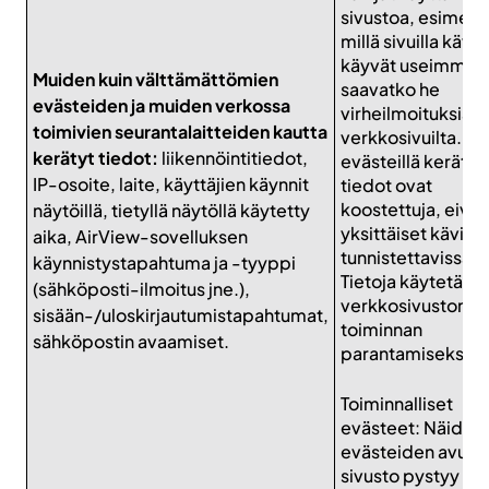
sivustoa, esimerki
millä sivuilla kävij
käyvät useimmin j
Muiden kuin välttämättömien
saavatko he
evästeiden ja muiden verkossa
virheilmoituksia
toimivien seurantalaitteiden kautta
verkkosivuilta. Ka
kerätyt tiedot:
liikennöintitiedot,
evästeillä kerätyt
IP-osoite, laite, käyttäjien käynnit
tiedot ovat
koostettuja, eivät
näytöillä, tietyllä näytöllä käytetty
yksittäiset kävijät
aika, AirView-sovelluksen
tunnistettavissa ni
käynnistystapahtuma ja -tyyppi
Tietoja käytetään 
(sähköposti-ilmoitus jne.),
verkkosivuston
sisään-/uloskirjautumistapahtumat,
toiminnan
sähköpostin avaamiset.
parantamiseksi.
Toiminnalliset
evästeet: Näiden
evästeiden avulla
sivusto pystyy