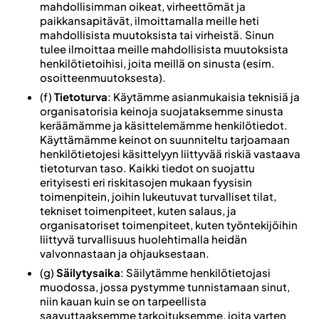
mahdollisimman oikeat, virheettömät ja
paikkansapitävät, ilmoittamalla meille heti
mahdollisista muutoksista tai virheistä. Sinun
tulee ilmoittaa meille mahdollisista muutoksista
henkilötietoihisi, joita meillä on sinusta (esim.
osoitteenmuutoksesta).
(f)
Tietoturva
: Käytämme asianmukaisia teknisiä ja
organisatorisia keinoja suojataksemme sinusta
keräämämme ja käsittelemämme henkilötiedot.
Käyttämämme keinot on suunniteltu tarjoamaan
henkilötietojesi käsittelyyn liittyvää riskiä vastaava
tietoturvan taso. Kaikki tiedot on suojattu
erityisesti eri riskitasojen mukaan fyysisin
toimenpitein, joihin lukeutuvat turvalliset tilat,
tekniset toimenpiteet, kuten salaus, ja
organisatoriset toimenpiteet, kuten työntekijöihin
liittyvä turvallisuus huolehtimalla heidän
valvonnastaan ja ohjauksestaan.
(g)
Säilytysaika
: Säilytämme henkilötietojasi
muodossa, jossa pystymme tunnistamaan sinut,
niin kauan kuin se on tarpeellista
saavuttaaksemme tarkoituksemme, joita varten