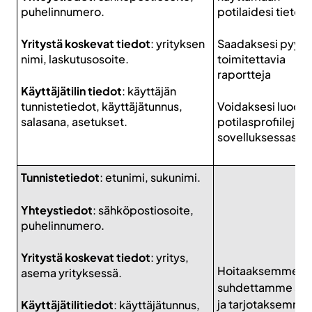
puhelinnumero.
potilaidesi tietoja
Yritystä koskevat tiedot
: yrityksen
Saadaksesi pyynn
nimi, laskutusosoite.
toimitettavia
raportteja
Käyttäjätilin tiedot
: käyttäjän
tunnistetiedot, käyttäjätunnus,
Voidaksesi luoda
salasana, asetukset.
potilasprofiileja
sovelluksessasi.
Tunnistetiedot
: etunimi, sukunimi.
Yhteystiedot
: sähköpostiosoite,
puhelinnumero.
Yritystä koskevat tiedot
: yritys,
Hoitaaksemme
asema yrityksessä.
suhdettamme sin
ja tarjotaksemme
Käyttäjätilitiedot
: käyttäjätunnus,