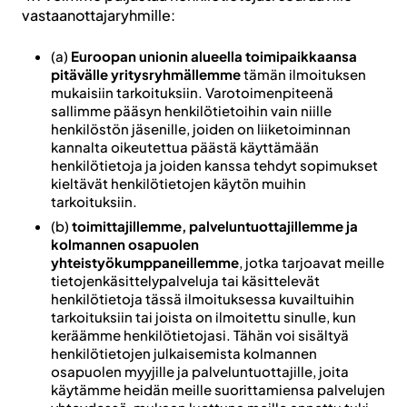
vastaanottajaryhmille:
(a)
Euroopan unionin alueella toimipaikkaansa
pitävälle yritysryhmällemme
tämän ilmoituksen
mukaisiin tarkoituksiin. Varotoimenpiteenä
sallimme pääsyn henkilötietoihin vain niille
henkilöstön jäsenille, joiden on liiketoiminnan
kannalta oikeutettua päästä käyttämään
henkilötietoja ja joiden kanssa tehdyt sopimukset
kieltävät henkilötietojen käytön muihin
tarkoituksiin.
(b)
toimittajillemme, palveluntuottajillemme ja
kolmannen osapuolen
yhteistyökumppaneillemme
, jotka tarjoavat meille
tietojenkäsittelypalveluja tai käsittelevät
henkilötietoja tässä ilmoituksessa kuvailtuihin
tarkoituksiin tai joista on ilmoitettu sinulle, kun
keräämme henkilötietojasi. Tähän voi sisältyä
henkilötietojen julkaisemista kolmannen
osapuolen myyjille ja palveluntuottajille, joita
käytämme heidän meille suorittamiensa palvelujen